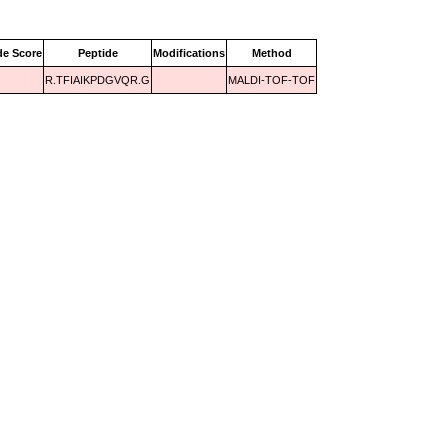
de Score
Peptide
Modifications
Method
R.TFIAIKPDGVQR.G
MALDI-TOF-TOF